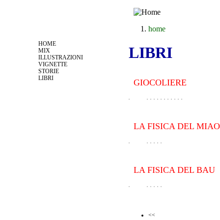
Jump to navigation
home
tu sei qui
HOME
LIBRI
MIX
ILLUSTRAZIONI
VIGNETTE
STORIE
LIBRI
GIOCOLIERE
LA FISICA DEL MIAO
LA FISICA DEL BAU
<<
Pagine