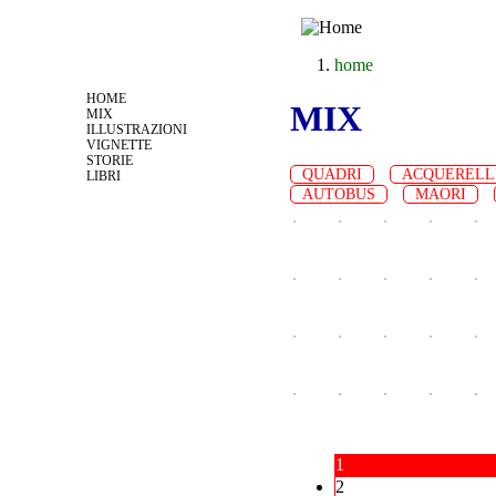
Jump to navigation
home
tu sei qui
HOME
MIX
MIX
ILLUSTRAZIONI
VIGNETTE
STORIE
QUADRI
ACQUERELL
LIBRI
AUTOBUS
MAORI
1
Pagine
2