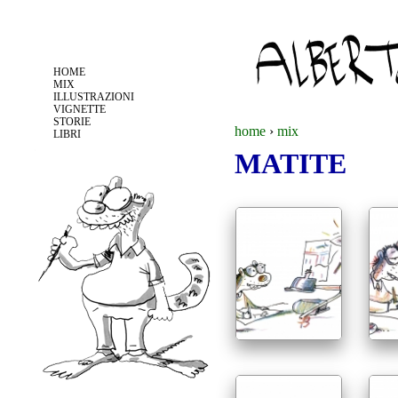
Jump to navigation
HOME
MIX
ILLUSTRAZIONI
VIGNETTE
STORIE
home
›
mix
LIBRI
MATITE
t
u
s
e
i
q