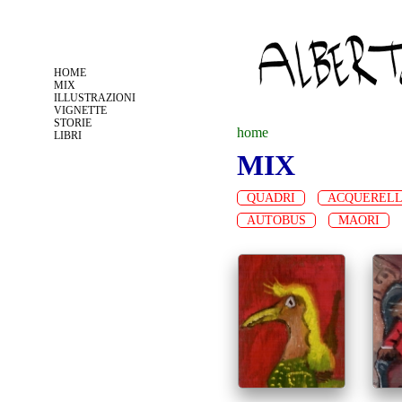
Jump to navigation
HOME
MIX
ILLUSTRAZIONI
VIGNETTE
STORIE
home
LIBRI
MIX
t
QUADRI
ACQUERELL
u
AUTOBUS
MAORI
s
e
i
q